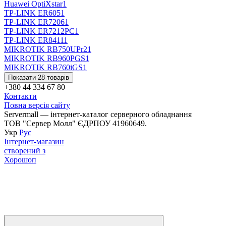
Huawei OptiXstar
1
TP-LINK ER605
1
TP-LINK ER7206
1
TP-LINK ER7212PC
1
TP-LINK ER8411
1
MIKROTIK RB750UPr2
1
MIKROTIK RB960PGS
1
MIKROTIK RB760iGS
1
Показати 28 товарів
+380 44 334 67 80
Контакти
Повна версія сайту
Servermall — інтернет-каталог серверного обладнання
ТОВ "Сервер Молл" ЄДРПОУ 41960649.
Укр
Рус
Інтернет-магазин
створений з
Хорошоп