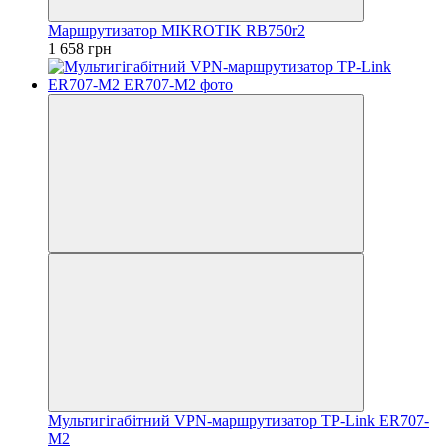
Маршрутизатор MIKROTIK RB750r2
1 658 грн
Мультигiгабiтний VРN-маршрутизатор TP-Link ER707-
M2