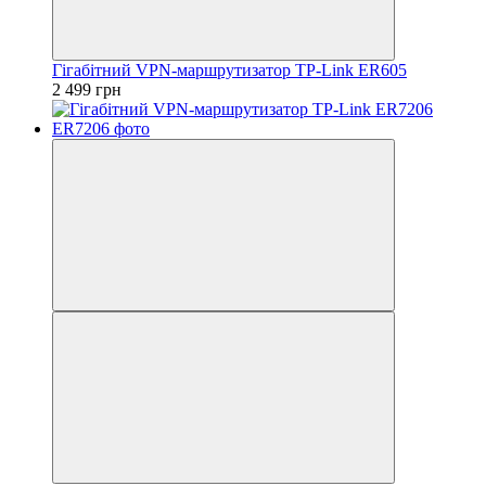
Гiгабiтний VРN-маршрутизатор TP-Link ER605
2 499 грн