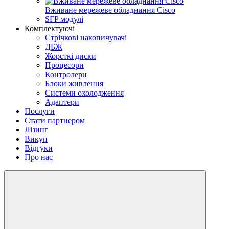
Вживане мережеве обладнання Cisco
SFP модулі
Комплектуючі
Стрічкові накопичувачі
ДБЖ
Жорсткi диски
Процесори
Контролери
Блоки живлення
Системи охолодження
Адаптери
Послуги
Стати партнером
Лізинг
Викуп
Відгуки
Про нас