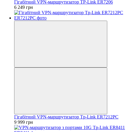
Гiгабiтний VРN-маршрутизатор TP-Link ER7206
6 249 грн
Гігабітний VРN-маршрутизатор Tp-Link ER7212PC
9 999 грн