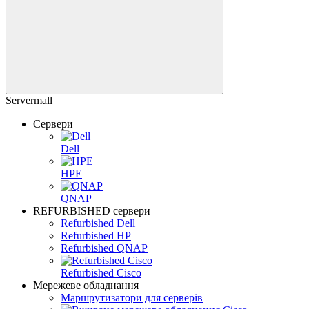
Servermall
Сервери
Dell
HPE
QNAP
REFURBISHED сервери
Refurbished Dell
Refurbished HP
Refurbished QNAP
Refurbished Cisco
Мережеве обладнання
Маршрутизатори для серверів