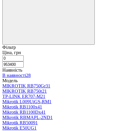
Фільтр
Ціна, грн
Наявність
В наявності
28
Модель
MIKROTIK RB750Gr3
1
MIKROTIK RB750r2
1
TP-LINK ER707-M2
1
Mikrotik L009UiGS-RM
1
Mikrotik RB1100x4
1
Mikrotik RB1100Dx4
1
MIkrotik RBMAPL-2ND
1
Mikrotik RB5009
1
Mikrotik E50UG
1