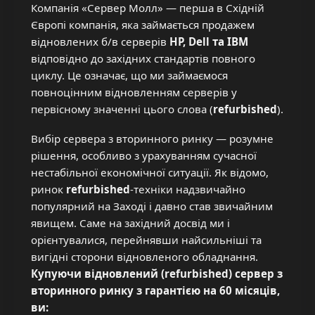
Компанія «Сервер Молл» — перша в Східній
Європі компанія, яка займається продажем
відновлених б/в серверів
HP, Dell та IBM
відповідно до західних стандартів повного
циклу. Це означає, що ми займаємося
повноцінним відновленням серверів у
первісному значенні цього слова (
refurbished
).
Вибір сервера з вторинного ринку — розумне
рішення, особливо з урахуванням сучасної
нестабільної економічної ситуації. Як відомо,
ринок
refurbished
-техніки надзвичайно
популярний на Заході і давно став звичайним
явищем. Саме на західний досвід ми і
орієнтувалися, перейнявши найсильніші та
вигідні сторони відновленого обладнання.
Купуючи відновлений (refurbished) сервер з
вторинного ринку з гарантією на 60 місяців,
ви: