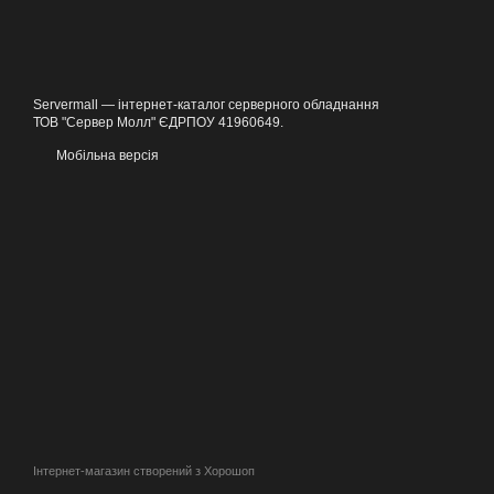
Servermall — інтернет-каталог серверного обладнання
ТОВ "Сервер Молл" ЄДРПОУ 41960649.
Мобільна версія
Інтернет-магазин створений з Хорошоп