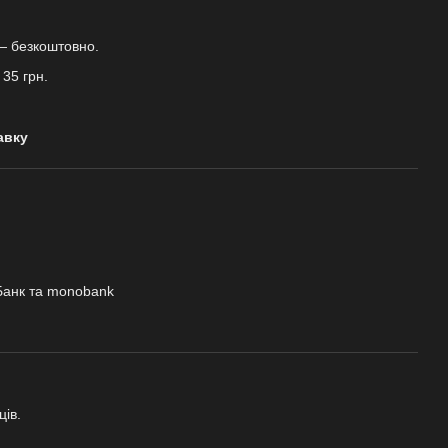
— безкоштовно.
35 грн.
авку
Банк та monobank
ців.