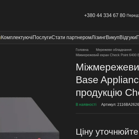
+380 44 334 67 80
Перед
я
Комплектуючі
Послуги
Стати партнером
Лізинг
Викуп
Відгуки
П
Головна
Мережеве обладнання
Міжмережевий екран Check Point 6400 B
Міжмережевий
Base Applian
продукцію Che
В наявності
Артикул: 2116BA262
Ціну уточнюйте