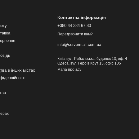
Контактна інформація
нету
+380 44 334 67 80
ставка
Передзвонити вам?
вернення
info@servermall.com.ua
повідь
Київ, вул. Рибальська, будинок 13, оф. 4
Одеса, вул. Героїв Крут 15, офіс 105
Мапа проїзду
тва в інших містах
фіденційності
тво
жерах