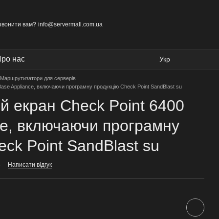
звонити вам?
info@servermall.com.ua
ро нас
Укр
Маршрутизатори для серверів
ase Appliance, включаючи програмну продукцію Check Point SandBlast su
 екран Check Point 6400
ce, включаючи програмну
ck Point SandBlast su
6
Написати відгук