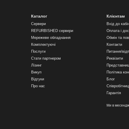
Каталог
Клієнтам
Сервери
Вхід до кабі
REFURBISHED сервери
Оплата і до
Мережеве обладнання
Обмін та по
Комплектуючі
Контакти
Послуги
Питання/від
Стати партнером
Реквізити
Лізинг
Представниц
Викуп
Політика кон
Відгуки
Блог
Про нас
Співробітниц
Гарантія
Ми в месенд