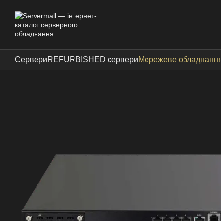
Перейти до основного контенту
Сервери
REFURBISHED сервери
Мережеве обладнанн