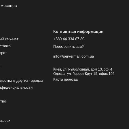
 месяцев
Контактная информация
ый кабинет
+380 44 334 67 80
ставка
Перезвонить вам?
врат
info@servermall.com.ua
т
Киев, ул. Рыболовная, дом 13, оф. 4
Одесса, ул. Героев Крут 15, офис 105
Карта проезда
льства в других городах
онфиденциальности
ство
джерах