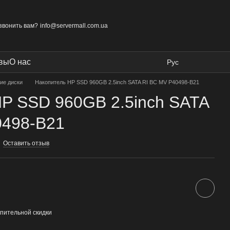
звонить вам?
info@servermall.com.ua
вы
О нас
Рус
ие диски
Накопитель HP SSD 960GB 2.5inch SATA RI BC MV P40498-B21
P SSD 960GB 2.5inch SATA
0498-B21
Оставить отзыв
пительной скидки