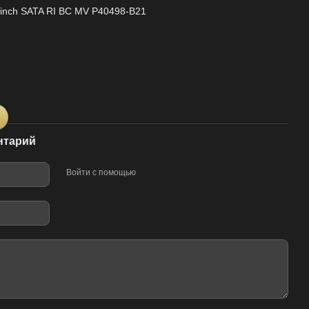
inch SATA RI BC MV P40498-B21
нтарий
Войти с помощью