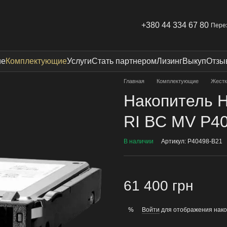
+380 44 334 67 80
Пере
ие
Комплектующие
Услуги
Стать партнером
Лизинг
Выкуп
Отзы
Главная
Комплектующие
Жестк
Накопитель H
RI BC MV P4
В наличии
Артикул: P40498-B21
61 400 грн
Войти
для отображения нако
%