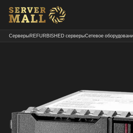
Перейти к основному контенту
Серверы
REFURBISHED серверы
Сетевое оборудован