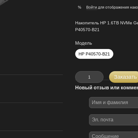
Войти
для отображения нако
%
Накопитель HP 1.6TB NVMe Ge
P40570-B21
Модель
HP P40570-B21
Заказать
Новый отзыв или комме