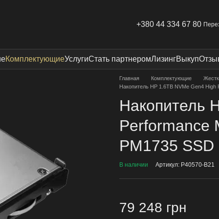
+380 44 334 67 80
Пере
ие
Комплектующие
Услуги
Стать партнером
Лизинг
Выкуп
Отзы
Главная
Комплектующие
Жестк
Накопитель HP 1.6TB NVMe Gen4 High 
Накопитель 
Performance 
PM1735 SSD 
В наличии
Артикул: P40570-B21
79 248 грн