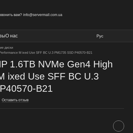
звонить вам?
info@servermall.com.ua
вы
О нас
Рус
ие диски
Performance M ixed Use SFF BC U.3 PM1735 SSD P40570-B21
HP 1.6TB NVMe Gen4 High
M ixed Use SFF BC U.3
P40570-B21
Оставить отзыв